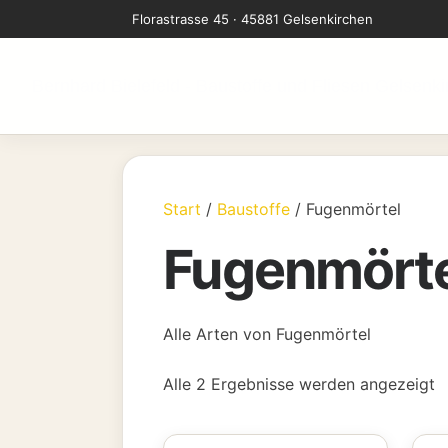
Zum
Florastrasse 45 · 45881 Gelsenkirchen
Inhalt
springen
Bernhard Bielefeld - Baustoffe und Fliesen Gelsenk
Start
/
Baustoffe
/ Fugenmörtel
Fugenmört
Alle Arten von Fugenmörtel
N
Alle 2 Ergebnisse werden angezeigt
A
s