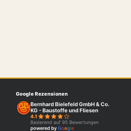
Google Rezensionen
Bernhard Bielefeld GmbH & Co.
KG - Baustoffe und Fliesen
4.1
Basierend auf 95 Bewertungen
powered by
G
o
o
g
l
e