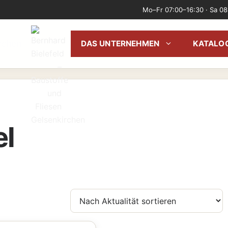
Mo–Fr 07:00–16:30 · Sa 08
irchen
DAS UNTERNEHMEN
KATALO
el
ach
ktualität
ortiert