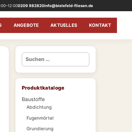
:00–12:00
0209 982820
info@bielefeld-fliesen.de
G
ANGEBOTE
AKTUELLES
KONTAKT
Suchen
nach:
Produktkataloge
Baustoffe
Abdichtung
Fugenmörtel
Grundierung