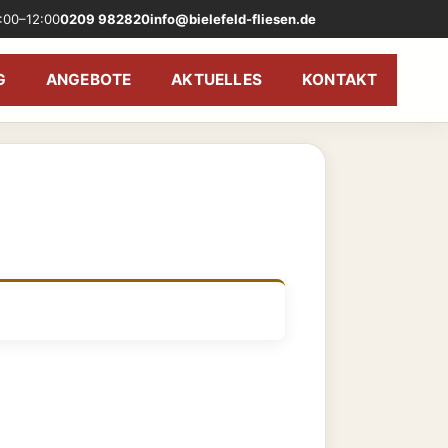
:00–12:00
0209 982820
info@bielefeld-fliesen.de
G
ANGEBOTE
AKTUELLES
KONTAKT