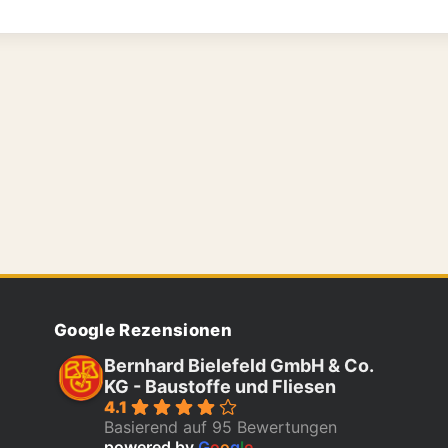
Google Rezensionen
Bernhard Bielefeld GmbH & Co.
KG - Baustoffe und Fliesen
4.1
Basierend auf 95 Bewertungen
powered by
G
o
o
g
l
e