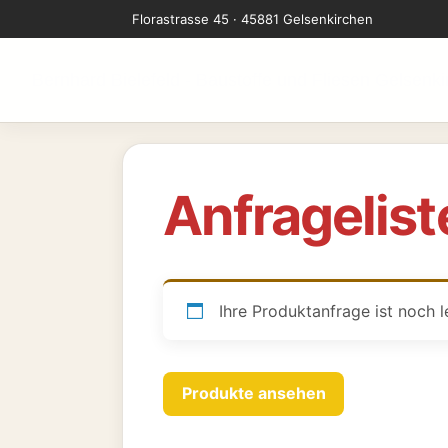
Zum
Florastrasse 45 · 45881 Gelsenkirchen
Inhalt
springen
Bernhard Bielefeld - Baustoffe und Fliesen Gelsenk
Anfragelist
Ihre Produktanfrage ist noch l
Produkte ansehen