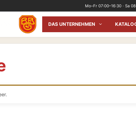
Mo–Fr 07:00–16:30 · Sa 08
irchen
DAS UNTERNEHMEN
KATALO
e
eer.