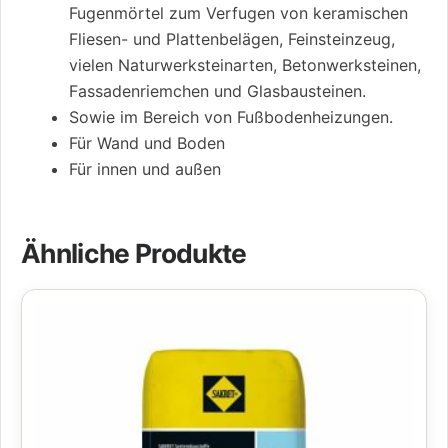
Fugenmörtel zum Verfugen von keramischen
Fliesen- und Plattenbelägen, Feinsteinzeug,
vielen Naturwerksteinarten, Betonwerksteinen,
Fassadenriemchen und Glasbausteinen.
Sowie im Bereich von Fußbodenheizungen.
Für Wand und Boden
Für innen und außen
Ähnliche Produkte
Dieses
Produkt
weist
mehrere
Varianten
auf.