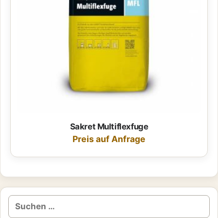
Die
Optionen
können
auf
der
Produktseite
gewählt
werden
Sakret Multiflexfuge
Preis auf Anfrage
Suchen
nach: