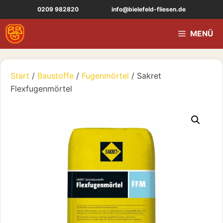
Zum
0209 982820
info@bielefeld-fliesen.de
Inhalt
springen
MENÜ
Start
/
Baustoffe
/
Fugenmörtel
/ Sakret
Flexfugenmörtel